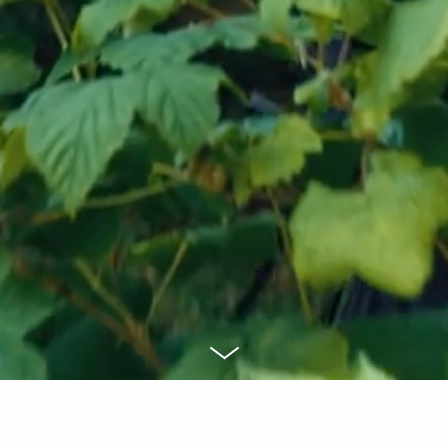
© PABLO FILMS
CLIENTS
Tietosuojaseloste