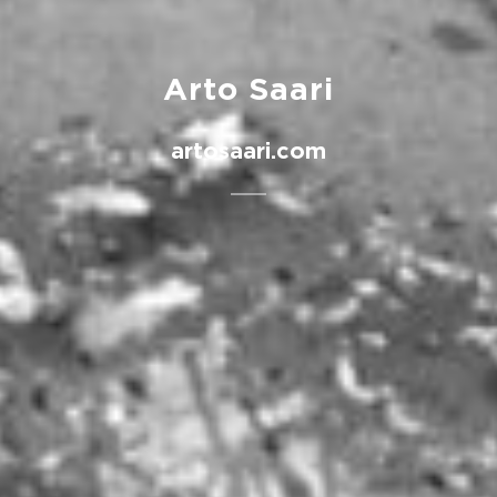
Arto Saari
artosaari.com