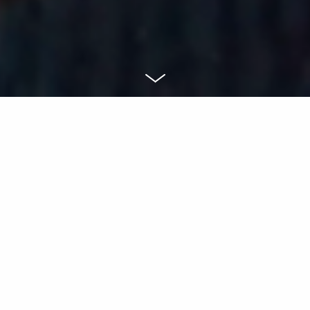
CLIENT
GIGANTTI
AGENCY
NORD DDB HEL
DIRECTOR
JAAKKO ITÄAHO